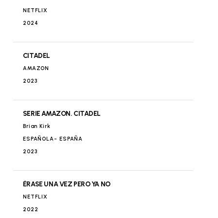
NETFLIX
SHINE IBERIA
2024
2018
MAESTROS DE LA COSTURA
FACTORY
CITADEL
FESTIVAL DE SAN SEBASTIAN
SHINE IBERIA
AMAZON
2018
2023
NADA POR AQUÍ
MASTERCHEF CELEBRITIES
ZONA @7 Y LA LIGA DISNEY CHANNEL
SERIE AMAZON. CITADEL
SHINE IBERIA
Brian Kirk
2018
ESPAÑOLA- ESPAÑA
2023
MAGIA
FESTIVAL DE SAN SEBASTIAN
ADVENTUM: LOS CONQUISTADORES
GLOBAL SET TV
ÉRASE UNA VEZ PERO YA NO
2017
NETFLIX
2022
MARACANA
INQUILINOS. Serie TV