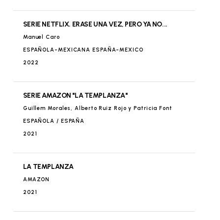
TIEMPOS DE GUERRA
BAMBU PRODUCCIONES
SERIE NETFLIX. ERASE UNA VEZ, PERO YA NO...
2017
Manuel Caro
ESPAÑOLA-MEXICANA ESPAÑA-MEXICO
GUIÑOLES
EL GUIÑOL
2022
MASTERCHEF
SHINE IBERIA
2017
SERIE AMAZON "LA TEMPLANZA"
SALACABULA
STAND CANAL+ ESPAÑA. Festival de CANNES
Guillem Morales, Alberto Ruiz Rojo y Patricia Font
ESPAÑOLA / ESPAÑA
MASTERCHEF CELEBRITIES
2021
SHINE IBERIA
2016
LO + PLUS MAGAZINE
LA TEMPLANZA
GALA TVE
AMAZON
MASTERCHEF JUNIOR
2021
SHINE IBERIA
2016
ENTREGA DE PREMIOS DE SAN ISIDRO