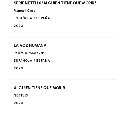
ESPECIAL DALI
SERIE NETFLIX "ALGUIEN TIENE QUE MORIR"
MUSEO COCONUT
Manuel Caro
ESPAÑOLA / ESPAÑA
ESPAÑOLA / ESPAÑA
2020
HILLVALLEY
PARQUE TEMÁTICO DE SEVILLA
DEBATE GUIÑOLES
LA VOZ HUMANA
MASTERCHEF JUNIOR
Pedro Almodovar
SHINE IBERIA
ESPAÑOLA / ESPAÑA
EL GUIÑOL
2015
INFORMATIVOS CNN +
2020
MASTERCHEF
SHINE IBERIA
ALGUIEN TIENE QUE MORIR
AUTO-PROMO TOROS
2015
NETFLIX
ENIGMA ANIMAL
2020
JUGAMOS EN CASA
SHINE IBERIA
ENTREGA DE PREMIOS DE SAN ISIDRO
ZONA DISNEY
2015